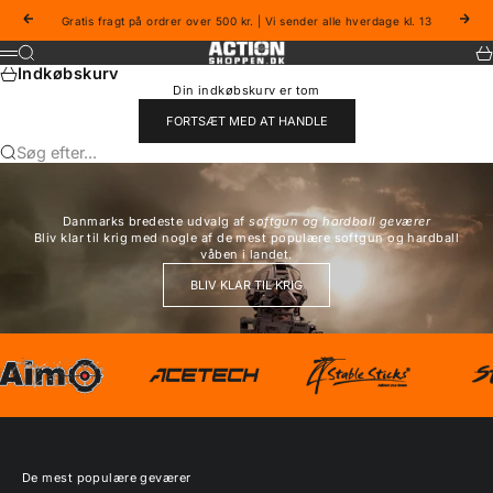
Spring til indhold
Forrige
Næs
Gratis fragt på ordrer over 500 kr. | Vi sender alle hverdage kl. 13
Actionshoppen
Søg
Ku
Menu
Indkøbskurv
Din indkøbskurv er tom
FORTSÆT MED AT HANDLE
Søg efter...
Danmarks bredeste udvalg af
softgun og hardball geværer
Bliv klar til krig med nogle af de mest populære softgun og hardball
våben i landet.
BLIV KLAR TIL KRIG
De mest populære geværer