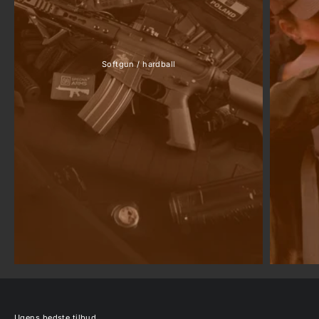
Softgun / hardball
Ugens bedste tilbud