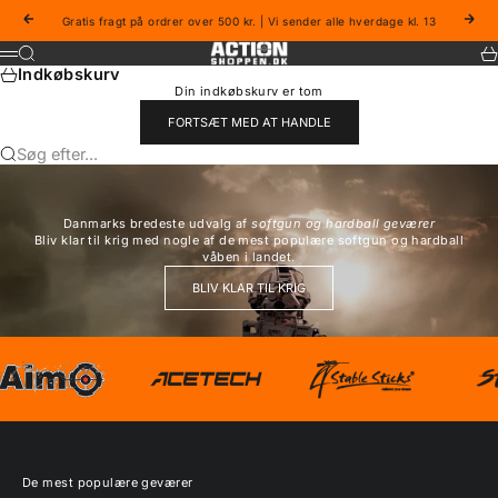
Spring til indhold
Forrige
Næs
Gratis fragt på ordrer over 500 kr. | Vi sender alle hverdage kl. 13
Actionshoppen
Søg
Ku
Menu
Indkøbskurv
Din indkøbskurv er tom
FORTSÆT MED AT HANDLE
Søg efter...
Danmarks bredeste udvalg af
softgun og hardball geværer
Bliv klar til krig med nogle af de mest populære softgun og hardball
våben i landet.
BLIV KLAR TIL KRIG
De mest populære geværer