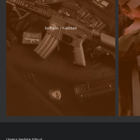
Softgun / hardball
Ugens bedste tilbud