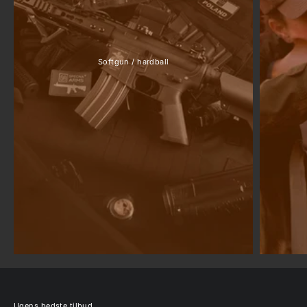
Softgun / hardball
Ugens bedste tilbud