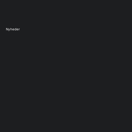
Nyheder
Føj til indkøbskurv
Føj til indkøbskurv