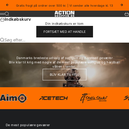
Spring til indhold
Forrige
Næs
Gratis fragt på ordrer over 500 kr. | Vi sender alle hverdage kl. 13
Actionshoppen
Søg
Ku
Menu
Indkøbskurv
Din indkøbskurv er tom
FORTSÆT MED AT HANDLE
Søg efter...
Danmarks bredeste udvalg af
softgun og hardball geværer
Bliv klar til krig med nogle af de mest populære softgun og hardball
våben i landet.
BLIV KLAR TIL KRIG
De mest populære geværer