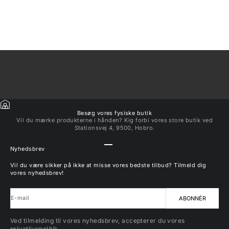
Reparatonskit
Salgspris
249,00 kr
Besøg vores fysiske butik
Vil du mærke produkterne i hånden? Kig forbi vores store butik ved
Stationsvej 4, 9500, Hobro.
Gå til element 1
Gå til element 2
Gå til element 3
Gå til element 4
Nyhedsbrev
Vil du være sikker på ikke at misse vores bedste tilbud? Tilmeld dig
vores nyhedsbrev!
E-mail
ABONNÉR
Ved tilmelding til vores nyhedsbrev, accepterer du vores
privatlivspolitik.