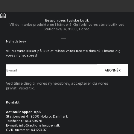
Besøg vores fysiske butik
Vil du mærke produkterne i hånden? Kig forbi vores store butik ved
Stationsvej 4, 9500, Hobro.
Gå til element 1
Gå til element 2
Gå til element 3
Gå til element 4
Nyhedsbrev
Vil du være sikker på ikke at misse vores bedste tilbud? Tilmeld dig
vores nyhedsbrev!
E-mail
ABONNÉR
Ved tilmelding til vores nyhedsbrev, accepterer du vores
privatlivspolitik.
Kontakt
ActionShoppen ApS
Stationsvej 4, 9500 Hobro, Danmark
Telefonnr.: 40459576
E-mail:
info@actionshoppen.dk
CVR-nummer: 44127407