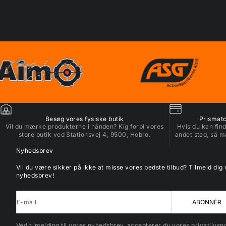
Besøg vores fysiske butik
Prismatch
Vil du mærke produkterne i hånden? Kig forbi vores
Hvis du kan find
store butik ved Stationsvej 4, 9500, Hobro.
andet sted, så m
Nyhedsbrev
Vil du være sikker på ikke at misse vores bedste tilbud? Tilmeld dig
nyhedsbrev!
E-mail
ABONNÉR
Ved tilmelding til vores nyhedsbrev, accepterer du vores privatlivspol