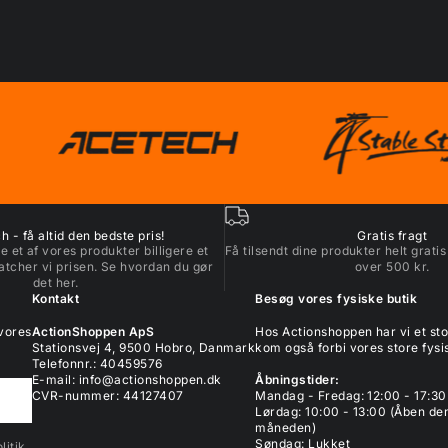
 - få altid den bedste pris!
Gratis fragt
e et af vores produkter billigere et
Få tilsendt dine produkter helt gratis
atcher vi prisen. Se hvordan du gør
over 500 kr.
det
her
.
Kontakt
Besøg vores fysiske butik
 vores
ActionShoppen ApS
Hos Actionshoppen har vi et s
Stationsvej 4, 9500 Hobro, Danmark
kom også forbi vores store fysis
Telefonnr.: 40459576
E-mail:
info@actionshoppen.dk
Åbningstider:
CVR-nummer: 44127407
Mandag - Fredag: 12:00 - 17:30
Lørdag: 10:00 - 13:00 (Åben den
måneden)
Søndag: Lukket
itik.