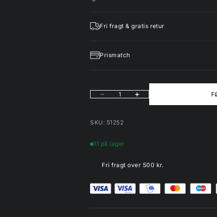
Fri fragt & gratis retur
Prismatch
Sænk antal
Øg antal
F
SKU: 51252
11 på lager
Fri fragt over 500 kr.