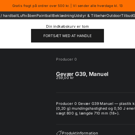
Gratis fragt på ordrer over 500 kr. | Vi sender alle hverdage kl. 13
/ hardball
Luftvåben
Paintball
Beklædning
Udstyr & Tilbehør
Outdoor
Tilbud
G
Din indkøbskurv er tom
FORTSÆT MED AT HANDLE
Producer 0
Gevær G39, Manuel
Salgspris
259,00 kr
Producer 0 Gevær G39 Manuel — plastik kr
(0,20 g) mundingshastighed og 0,50 J energ
vægt 800 g, længde 710 mm (18+).
Produktinformation