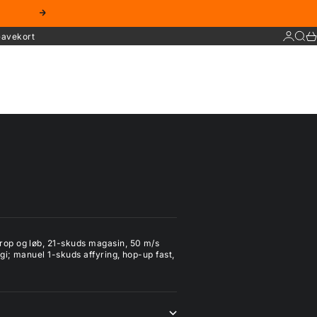
Næste
Log ind
Søg
Ku
avekort
op og løb, 21-skuds magasin, 50 m/s
i; manuel 1-skuds affyring, hop-up fast,