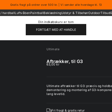
Gratis fragt på ordrer over 500 kr. | Vi sender alle hverdage kl. 13
/ hardball
Luftvåben
Paintball
Beklædning
Udstyr & Tilbehør
Outdoor
Tilbud
G
Din indkøbskurv er tom
FORTSÆT MED AT HANDLE
Ultimate
Aftrækker, til G3
Salgspris
63,00 kr
Ultimate aftrækker til G3: præcis og holdba
demontering og montering af G3-komponenter
lang levetid.
Fri fragt & gratis retur