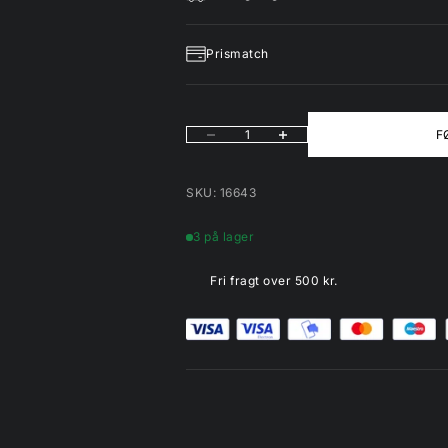
Prismatch
Sænk antal
Øg antal
F
SKU: 16643
3 på lager
Fri fragt over 500 kr.