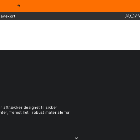
Næste
Log ind
Søg
Ku
avekort
r aftrækker designet til sikker
, fremstillet i robust materiale for