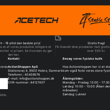
 - få altid den bedste pris!
Gratis fragt
e et af vores produkter billigere et
Få tilsendt dine produkter helt gratis
atcher vi prisen. Se hvordan du gør
over 500 kr.
det
her
.
Kontakt
Besøg vores fysiske butik
 vores
ActionShoppen ApS
Hos Actionshoppen har vi et s
Stationsvej 4, 9500 Hobro, Danmark
kom også forbi vores store fysis
Telefonnr.: 40459576
E-mail:
info@actionshoppen.dk
Åbningstider:
CVR-nummer: 44127407
Mandag - Fredag: 12:00 - 17:30
Lørdag: 10:00 - 13:00 (Åben den
måneden)
Søndag: Lukket
itik.