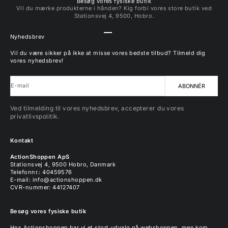
Besøg vores fysiske butik
Vil du mærke produkterne i hånden? Kig forbi vores store butik ved
Stationsvej 4, 9500, Hobro.
Gå til element 1
Gå til element 2
Gå til element 3
Gå til element 4
Nyhedsbrev
Vil du være sikker på ikke at misse vores bedste tilbud? Tilmeld dig
vores nyhedsbrev!
E-mail
ABONNÉR
Ved tilmelding til vores nyhedsbrev, accepterer du vores
privatlivspolitik.
Kontakt
ActionShoppen ApS
Stationsvej 4, 9500 Hobro, Danmark
Telefonnr.: 40459576
E-mail:
info@actionshoppen.dk
CVR-nummer: 44127407
Besøg vores fysiske butik
Hos Actionshoppen har vi et stort udvalg på webshoppen, men kom