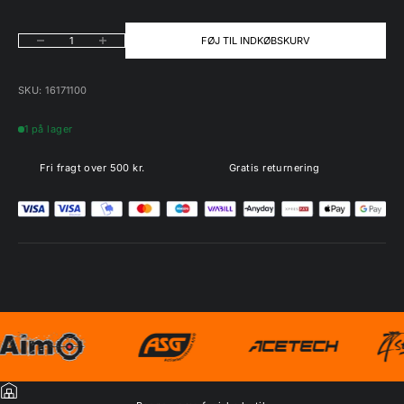
Sænk antal
Øg antal
FØJ TIL INDKØBSKURV
SKU: 16171100
1 på lager
Fri fragt over 500 kr.
Gratis returnering