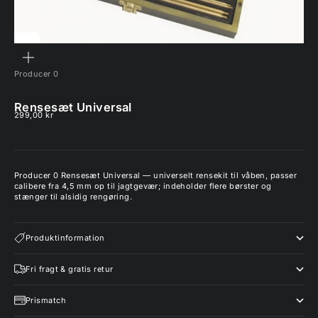
ZOOM
Producer 0
Rensesæt Universal
Salgspris
299,00 kr
Producer 0 Rensesæt Universal — universelt rensekit til våben, passer
calibere fra 4,5 mm op til jagtgevær; indeholder flere børster og
stænger til alsidig rengøring.
Produktinformation
Fri fragt & gratis retur
Prismatch