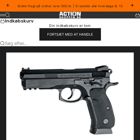
Spring til indhold
Forrige
Næs
Gratis fragt på ordrer over 500 kr. | Vi sender alle hverdage kl. 13
Actionshoppen
Søg
Ku
Menu
Indkøbskurv
Din indkøbskurv er tom
FORTSÆT MED AT HANDLE
Søg efter...