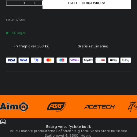
Sænk antal
Øg antal
FØJ TIL INDKØBSKURV
SKU: 17655
3 på lager
Fri fragt over 500 kr.
Gratis returnering
Besøg vores fysiske butik
Vil du mærke produkterne i hånden? Kig forbi vores store butik ved
Stationsvej 4, 9500, Hobro.