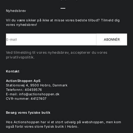
Gå til element 1
Gå til element 2
Gå til element 3
Gå til element 4
Nyhedsbrev
Vil du være sikker på ikke at misse vores bedste tilbud? Tilmeld dig
vores nyhedsbrev!
E-mail
ABONNÉR
Ved tilmelding til vores nyhedsbrev, accepterer du vores
privatlivspolitik.
Kontakt
ActionShoppen ApS
Stationsvej 4, 9500 Hobro, Danmark
Telefonnr.: 40459576
E-mail:
info@actionshoppen.dk
CVR-nummer: 44127407
Besøg vores fysiske butik
Hos Actionshoppen har vi et stort udvalg på webshoppen, men kom
også forbi vores store fysisk butik i Hobro.