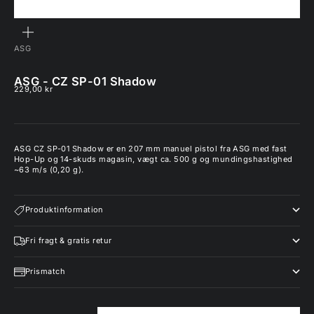
ZOOM
ASG
ASG - CZ SP-01 Shadow
Salgspris
229,00 kr
ASG CZ SP-01 Shadow er en 207 mm manuel pistol fra ASG med fast
Hop-Up og 14-skuds magasin, vægt ca. 500 g og mundingshastighed
~63 m/s (0,20 g).
Produktinformation
Fri fragt & gratis retur
Prismatch