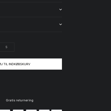
S
ØJ TIL INDKØBSKURV
Gratis returnering