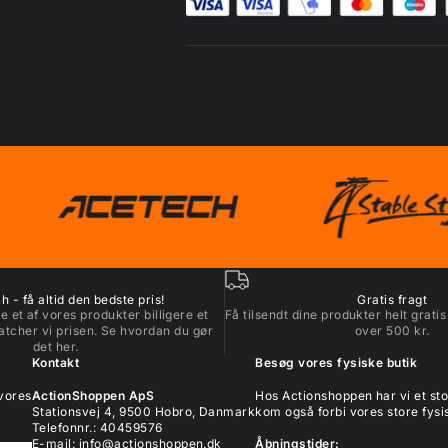
 - få altid den bedste pris!
Gratis fragt
e et af vores produkter billigere et
Få tilsendt dine produkter helt gratis
atcher vi prisen. Se hvordan du gør
over 500 kr.
det
her
.
Kontakt
Besøg vores fysiske butik
 vores
ActionShoppen ApS
Hos Actionshoppen har vi et s
Stationsvej 4, 9500 Hobro, Danmark
kom også forbi vores store fysis
Telefonnr.: 40459576
E-mail:
info@actionshoppen.dk
Åbningstider: