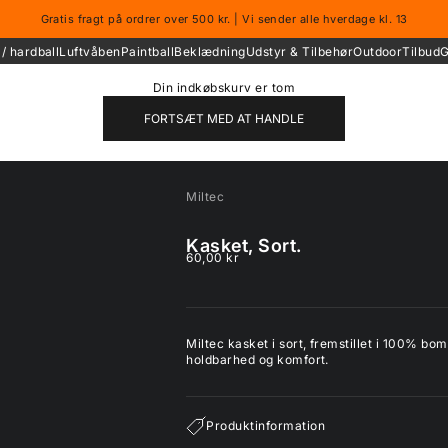
Gratis fragt på ordrer over 500 kr. | Vi sender alle hverdage kl. 13
/ hardball
Luftvåben
Paintball
Beklædning
Udstyr & Tilbehør
Outdoor
Tilbud
G
Din indkøbskurv er tom
FORTSÆT MED AT HANDLE
Miltec
Kasket, Sort.
Salgspris
60,00 kr
Miltec kasket i sort, fremstillet i 100% b
holdbarhed og komfort.
Produktinformation