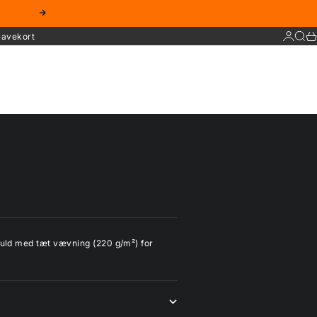
Næste
Log ind
Søg
Ku
avekort
omuld med tæt vævning (220 g/m²) for