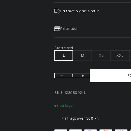
Fri fragt & gratis retur
Prismatch
Størrelse:
L
L
M
XL
XXL
Sænk antal
Øg antal
F
SKU: 12308002-L
3 på lager
Fri fragt over 500 kr.