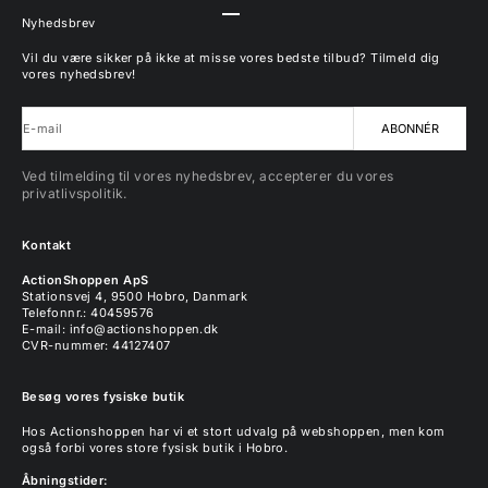
Gå til element 1
Gå til element 2
Gå til element 3
Gå til element 4
Nyhedsbrev
Vil du være sikker på ikke at misse vores bedste tilbud? Tilmeld dig
vores nyhedsbrev!
E-mail
ABONNÉR
Ved tilmelding til vores nyhedsbrev, accepterer du vores
privatlivspolitik.
Kontakt
ActionShoppen ApS
Stationsvej 4, 9500 Hobro, Danmark
Telefonnr.: 40459576
E-mail:
info@actionshoppen.dk
CVR-nummer: 44127407
Besøg vores fysiske butik
Hos Actionshoppen har vi et stort udvalg på webshoppen, men kom
også forbi vores store fysisk butik i Hobro.
Åbningstider: