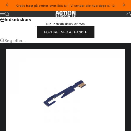
Spring til indhold
Forrige
Næs
Gratis fragt på ordrer over 500 kr. | Vi sender alle hverdage kl. 13
Actionshoppen
Søg
Ku
Menu
Indkøbskurv
Din indkøbskurv er tom
FORTSÆT MED AT HANDLE
Søg efter...