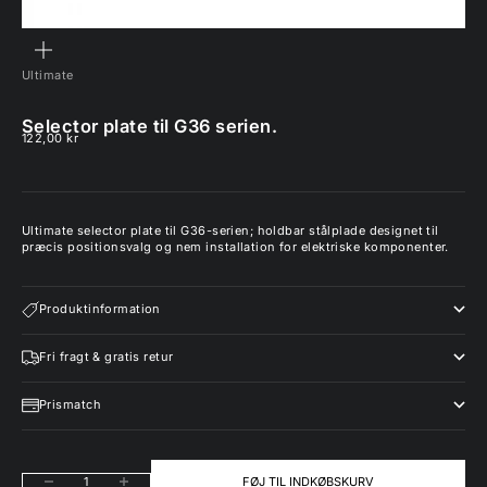
ZOOM
Ultimate
Selector plate til G36 serien.
Salgspris
122,00 kr
Ultimate selector plate til G36-serien; holdbar stålplade designet til
præcis positionsvalg og nem installation for elektriske komponenter.
Produktinformation
Fri fragt & gratis retur
Prismatch
Sænk antal
Øg antal
FØJ TIL INDKØBSKURV