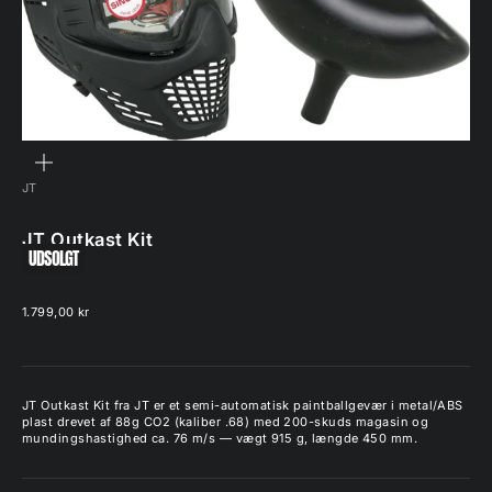
ZOOM
JT
JT Outkast Kit
UDSOLGT
Salgspris
1.799,00 kr
JT Outkast Kit fra JT er et semi-automatisk paintballgevær i metal/ABS
plast drevet af 88g CO2 (kaliber .68) med 200-skuds magasin og
mundingshastighed ca. 76 m/s — vægt 915 g, længde 450 mm.