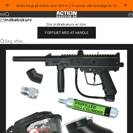
Spring til indhold
Forrige
Næs
Gratis fragt på ordrer over 500 kr. | Vi sender alle hverdage kl. 13
Actionshoppen
Søg
Ku
Menu
Indkøbskurv
Din indkøbskurv er tom
FORTSÆT MED AT HANDLE
Søg efter...