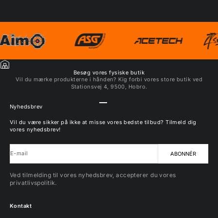
Besøg vores fysiske butik
Vil du mærke produkterne i hånden? Kig forbi vores store butik ved
Stationsvej 4, 9500, Hobro.
Gå til element 1
Gå til element 2
Gå til element 3
Gå til element 4
Nyhedsbrev
Vil du være sikker på ikke at misse vores bedste tilbud? Tilmeld dig
vores nyhedsbrev!
E-mail
ABONNÉR
Ved tilmelding til vores nyhedsbrev, accepterer du vores
privatlivspolitik.
Kontakt