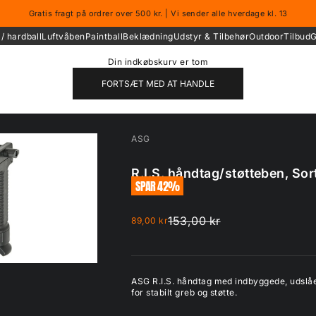
Gratis fragt på ordrer over 500 kr. | Vi sender alle hverdage kl. 13
/ hardball
Luftvåben
Paintball
Beklædning
Udstyr & Tilbehør
Outdoor
Tilbud
G
Din indkøbskurv er tom
FORTSÆT MED AT HANDLE
ASG
R.I.S. håndtag/støtteben, Sor
SPAR 42%
Normalpris
153,00 kr
Salgspris
89,00 kr
ASG R.I.S. håndtag med indbyggede, udslåe
for stabilt greb og støtte.