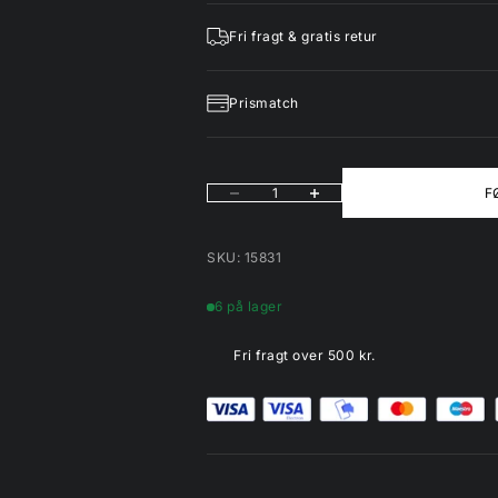
Fri fragt & gratis retur
Prismatch
Sænk antal
Øg antal
F
SKU: 15831
6 på lager
Fri fragt over 500 kr.