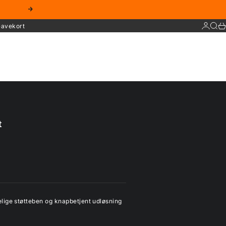
Næste
Log ind
Søg
Ku
avekort
t
lige støtteben og knapbetjent udløsning