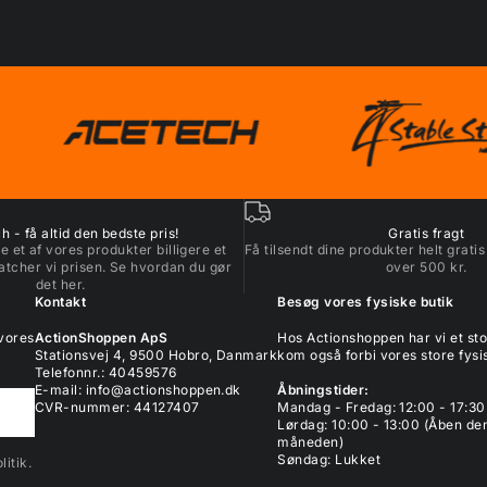
 - få altid den bedste pris!
Gratis fragt
e et af vores produkter billigere et
Få tilsendt dine produkter helt gratis
atcher vi prisen. Se hvordan du gør
over 500 kr.
det
her
.
Kontakt
Besøg vores fysiske butik
 vores
ActionShoppen ApS
Hos Actionshoppen har vi et s
Stationsvej 4, 9500 Hobro, Danmark
kom også forbi vores store fysis
Telefonnr.: 40459576
E-mail:
info@actionshoppen.dk
Åbningstider:
CVR-nummer: 44127407
Mandag - Fredag: 12:00 - 17:30
Lørdag: 10:00 - 13:00 (Åben den
måneden)
Søndag: Lukket
itik.