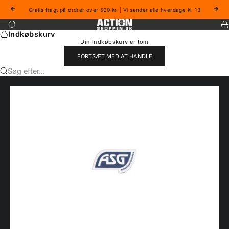
Spring til indhold
Forrige
Næs
Gratis fragt på ordrer over 500 kr. | Vi sender alle hverdage kl. 13
Actionshoppen
Søg
Ku
Menu
Indkøbskurv
Din indkøbskurv er tom
FORTSÆT MED AT HANDLE
Søg efter...