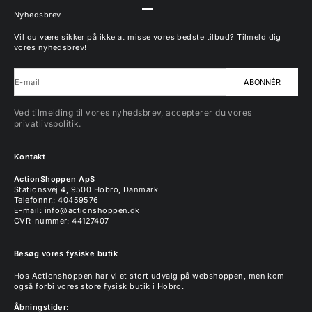
Gå til element 1
Gå til element 2
Gå til element 3
Gå til element 4
Nyhedsbrev
Vil du være sikker på ikke at misse vores bedste tilbud? Tilmeld dig
vores nyhedsbrev!
E-mail
ABONNÉR
Ved tilmelding til vores nyhedsbrev, accepterer du vores
privatlivspolitik.
Kontakt
ActionShoppen ApS
Stationsvej 4, 9500 Hobro, Danmark
Telefonnr.: 40459576
E-mail:
info@actionshoppen.dk
CVR-nummer: 44127407
Besøg vores fysiske butik
Hos Actionshoppen har vi et stort udvalg på webshoppen, men kom
også forbi vores store fysisk butik i Hobro.
Åbningstider: