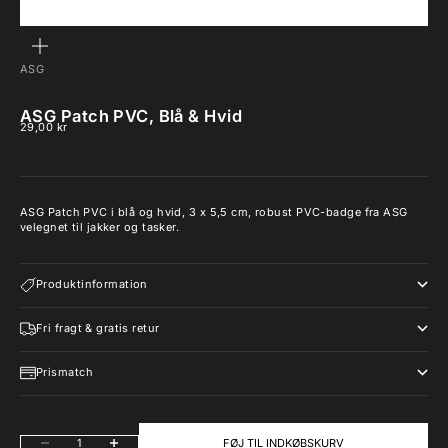
ZOOM
ASG
ASG Patch PVC, Blå & Hvid
Salgspris
29,00 kr
ASG Patch PVC i blå og hvid, 3 x 5,5 cm, robust PVC-badge fra ASG
velegnet til jakker og tasker.
Produktinformation
Fri fragt & gratis retur
Prismatch
Sænk antal
Øg antal
FØJ TIL INDKØBSKURV