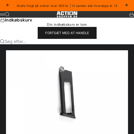
Spring til indhold
Forrige
Næs
Gratis fragt på ordrer over 500 kr. | Vi sender alle hverdage kl. 13
Actionshoppen
Søg
Ku
Menu
Indkøbskurv
Din indkøbskurv er tom
FORTSÆT MED AT HANDLE
Søg efter...