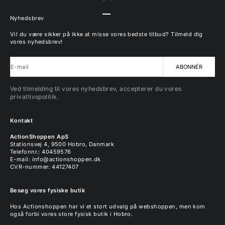
Gå til element 1
Gå til element 2
Gå til element 3
Gå til element 4
Nyhedsbrev
Vil du være sikker på ikke at misse vores bedste tilbud? Tilmeld dig
vores nyhedsbrev!
E-mail
ABONNÉR
Ved tilmelding til vores nyhedsbrev, accepterer du vores
privatlivspolitik.
Kontakt
ActionShoppen ApS
Stationsvej 4, 9500 Hobro, Danmark
Telefonnr.: 40459576
E-mail:
info@actionshoppen.dk
CVR-nummer: 44127407
Besøg vores fysiske butik
Hos Actionshoppen har vi et stort udvalg på webshoppen, men kom
også forbi vores store fysisk butik i Hobro.