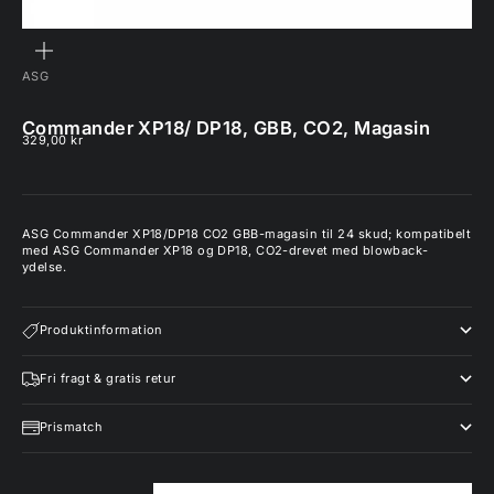
ZOOM
ASG
Commander XP18/ DP18, GBB, CO2, Magasin
Salgspris
329,00 kr
ASG Commander XP18/DP18 CO2 GBB-magasin til 24 skud; kompatibelt
med ASG Commander XP18 og DP18, CO2-drevet med blowback-
ydelse.
Produktinformation
Fri fragt & gratis retur
Prismatch