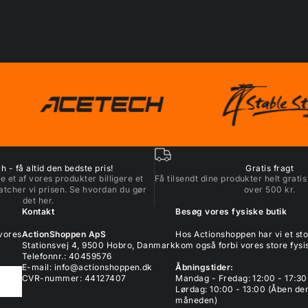
 - få altid den bedste pris!
Gratis fragt
e et af vores produkter billigere et
Få tilsendt dine produkter helt gratis
atcher vi prisen. Se hvordan du gør
over 500 kr.
det
her
.
Kontakt
Besøg vores fysiske butik
 vores
ActionShoppen ApS
Hos Actionshoppen har vi et s
Stationsvej 4, 9500 Hobro, Danmark
kom også forbi vores store fysis
Telefonnr.: 40459576
E-mail:
info@actionshoppen.dk
Åbningstider:
CVR-nummer: 44127407
Mandag - Fredag: 12:00 - 17:30
Lørdag: 10:00 - 13:00 (Åben den
måneden)