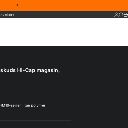
Næste
Log ind
Søg
Ku
avekort
 skuds Hi-Cap magasin,
/M16-serien i tan polymer,