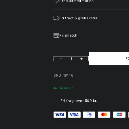
Produktinformation
Fri fragt & gratis retur
Prismatch
Sænk antal
Øg antal
F
SKU: 19146
2 på lager
Fri fragt over 500 kr.