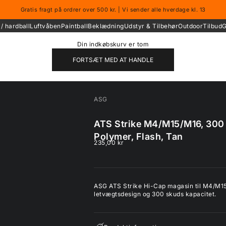
Gratis fragt på ordrer over 500 kr. | Vi sender alle hverdage kl. 13
/ hardball
Luftvåben
Paintball
Beklædning
Udstyr & Tilbehør
Outdoor
Tilbud
G
Din indkøbskurv er tom
FORTSÆT MED AT HANDLE
ASG
ATS Strike M4/M15/M16, 300
Polymer, Flash, Tan
Salgspris
235,00 kr
ASG ATS Strike Hi-Cap magasin til M4/M15
letvægtsdesign og 300 skuds kapacitet.