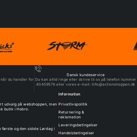
Dansk kundeservice
 når du handler for
Du kan altid ringe eller skrive til os på telefon nummer
40459576 eller vores e-mail:
info@actionshoppen.dk
Information
tort udvalg på webshoppen, men
Privatlivspolitik
k butik i Hobro.
Returnering &
reklamation
Leveringsbetingelser
 første og den sidste Lørdag i
Handelsbetingelser