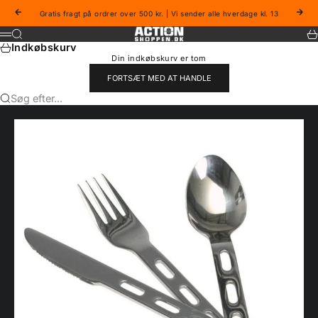
Spring til indhold
Forrige
Næs
Gratis fragt på ordrer over 500 kr. | Vi sender alle hverdage kl. 13
Actionshoppen
Søg
Ku
Menu
Indkøbskurv
Din indkøbskurv er tom
FORTSÆT MED AT HANDLE
Søg efter...