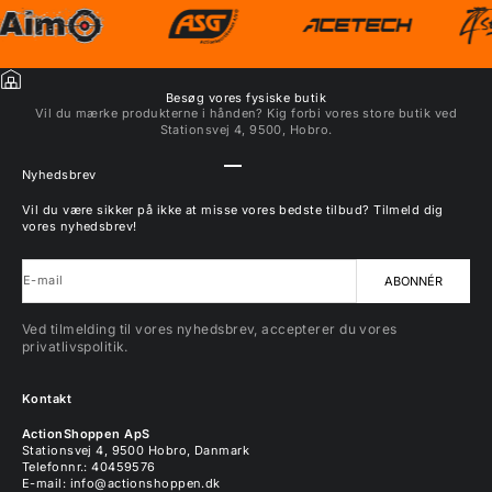
Besøg vores fysiske butik
Vil du mærke produkterne i hånden? Kig forbi vores store butik ved
Stationsvej 4, 9500, Hobro.
Gå til element 1
Gå til element 2
Gå til element 3
Gå til element 4
Nyhedsbrev
Vil du være sikker på ikke at misse vores bedste tilbud? Tilmeld dig
vores nyhedsbrev!
E-mail
ABONNÉR
Ved tilmelding til vores nyhedsbrev, accepterer du vores
privatlivspolitik.
Kontakt
ActionShoppen ApS
Stationsvej 4, 9500 Hobro, Danmark
Telefonnr.: 40459576
E-mail:
info@actionshoppen.dk