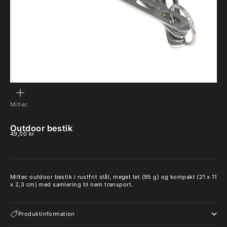
ZOOM
Miltec
Outdoor bestik
Salgspris
49,00 kr
Miltec outdoor bestik i rustfrit stål, meget let (95 g) og kompakt (21 x 11
x 2,3 cm) med samlering til nem transport.
Produktinformation