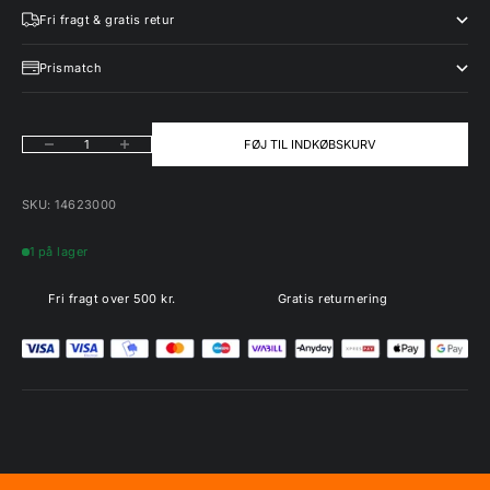
Fri fragt & gratis retur
Prismatch
Sænk antal
Øg antal
FØJ TIL INDKØBSKURV
SKU: 14623000
1 på lager
Fri fragt over 500 kr.
Gratis returnering