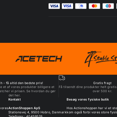
 - få altid den bedste pris!
Gratis fragt
e et af vores produkter billigere et
Få tilsendt dine produkter helt gratis
atcher vi prisen. Se hvordan du gør
over 500 kr.
det
her
.
Kontakt
Besøg vores fysiske butik
 vores
ActionShoppen ApS
Hos Actionshoppen har vi et s
Stationsvej 4, 9500 Hobro, Danmark
kom også forbi vores store fysis
Telefonnr.: 40459576