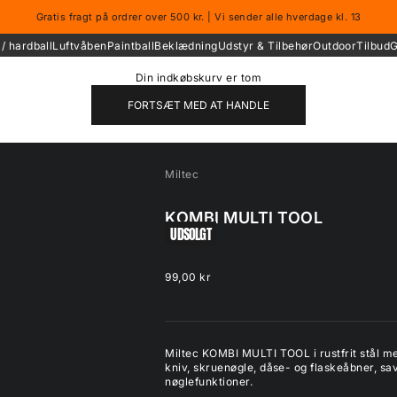
Gratis fragt på ordrer over 500 kr. | Vi sender alle hverdage kl. 13
/ hardball
Luftvåben
Paintball
Beklædning
Udstyr & Tilbehør
Outdoor
Tilbud
G
Din indkøbskurv er tom
FORTSÆT MED AT HANDLE
Miltec
KOMBI MULTI TOOL
UDSOLGT
Salgspris
99,00 kr
Miltec KOMBI MULTI TOOL i rustfrit stål m
kniv, skruenøgle, dåse- og flaskeåbner, savk
nøglefunktioner.