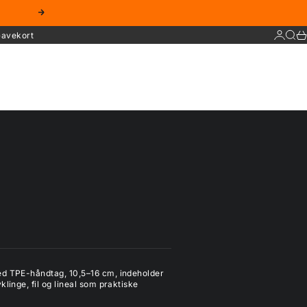
Næste
Log ind
Søg
Ku
avekort
ed TPE-håndtag, 10,5–16 cm, indeholder
linge, fil og lineal som praktiske