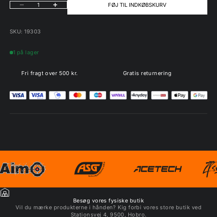
Sænk antal
Øg antal
FØJ TIL INDKØBSKURV
SKU: 19303
1 på lager
Fri fragt over 500 kr.
Gratis returnering
Besøg vores fysiske butik
Vil du mærke produkterne i hånden? Kig forbi vores store butik ved
Stationsvej 4, 9500, Hobro.