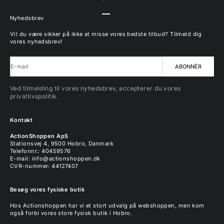
Gå til element 1
Gå til element 2
Gå til element 3
Gå til element 4
Nyhedsbrev
Vil du være sikker på ikke at misse vores bedste tilbud? Tilmeld dig
vores nyhedsbrev!
E-mail
ABONNÉR
Ved tilmelding til vores nyhedsbrev, accepterer du vores
privatlivspolitik.
Kontakt
ActionShoppen ApS
Stationsvej 4, 9500 Hobro, Danmark
Telefonnr.: 40459576
E-mail:
info@actionshoppen.dk
CVR-nummer: 44127407
Besøg vores fysiske butik
Hos Actionshoppen har vi et stort udvalg på webshoppen, men kom
også forbi vores store fysisk butik i Hobro.