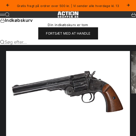
Spring til indhold
Forrige
Næs
Gratis fragt på ordrer over 500 kr. | Vi sender alle hverdage kl. 13
Actionshoppen
Søg
Ku
Menu
Indkøbskurv
Din indkøbskurv er tom
FORTSÆT MED AT HANDLE
Søg efter...
Gå til element 1
Gå til element 2