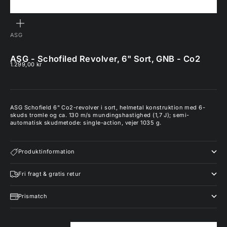
ZOOM
ASG
ASG - Schofiled Revolver, 6" Sort, GNB - Co2
Salgspris
1.299,00 kr
ASG Schofield 6" Co2-revolver i sort, helmetal konstruktion med 6-
skuds tromle og ca. 130 m/s mundingshastighed (1,7 J); semi-
automatisk skudmetode: single-action, vejer 1035 g.
Produktinformation
Fri fragt & gratis retur
Prismatch