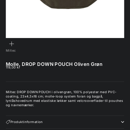
ZOOM
Miltec
Molle, DROP DOWN POUCH Oliven Grøn
Salgspris
119,00 kr
Miltec DROP DOWN POUCH i olivengrøn, 100% polyester med PVC-
coating, 23x4,5x16 cm; molle-loop system foran og bagpå,
lynlåshovedrum med elastiske løkker samt velcrooverflader til pouches
og navnemærker.
Produktinformation