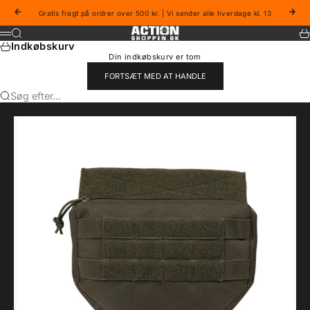
Spring til indhold
Forrige
Næs
Gratis fragt på ordrer over 500 kr. | Vi sender alle hverdage kl. 13
Actionshoppen
Søg
Ku
Menu
Indkøbskurv
Din indkøbskurv er tom
FORTSÆT MED AT HANDLE
Søg efter...