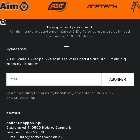
Besøg vores fysiske butik
Vil du mærke produkterne i hånden? Kig forbi vores store butik ved
Stationsvej 4, 9500, Hobro.
Gå til element 1
Gå til element 2
Gå til element 3
Gå til element 4
Nyhedsbrev
Vil du være sikker på ikke at misse vores bedste tilbud? Tilmeld dig
vores nyhedsbrev!
E-mail
ABONNÉR
Ved tilmelding til vores nyhedsbrev, accepterer du vores
privatlivspolitik.
Kontakt
ActionShoppen ApS
Stationsvej 4, 9500 Hobro, Danmark
Telefonnr.: 40459576
E-mail:
info@actionshoppen.dk