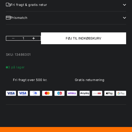
Fri fragt & gratis retur
Prismatch
Sænk antal
Øg antal
FØJ TIL INDKØBSKURV
SKU: 13486301
3 på lager
Fri fragt over 500 kr.
Gratis returnering