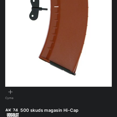
Gå til element 1
Gå til element 2
Gå til element 3
ZOOM
Cyma
AK 74, 500 skuds magasin Hi-Cap
UDSOLGT