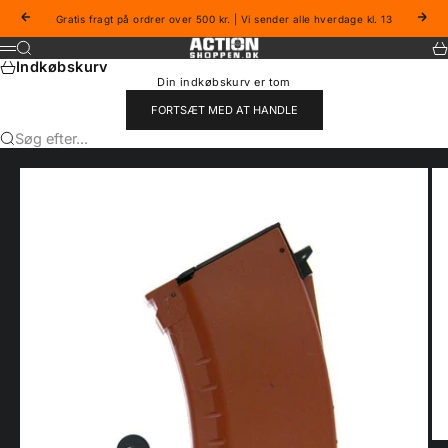
Spring til indhold
Forrige
Næs
Gratis fragt på ordrer over 500 kr. | Vi sender alle hverdage kl. 13
Actionshoppen
Søg
Ku
Menu
Indkøbskurv
Din indkøbskurv er tom
FORTSÆT MED AT HANDLE
Søg efter...