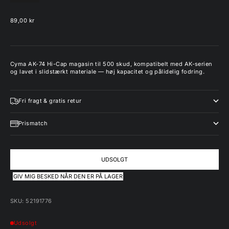
Salgspris
89,00 kr
Cyma AK-74 Hi-Cap magasin til 500 skud, kompatibelt med AK-serien
og lavet i slidstærkt materiale — høj kapacitet og pålidelig fodring.
Fri fragt & gratis retur
Prismatch
UDSOLGT
GIV MIG BESKED NÅR DEN ER PÅ LAGER
SKU: 52191776
Udsolgt