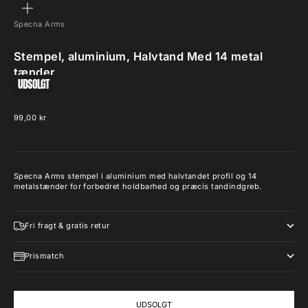
ZOOM
Specna Arms
Stempel, aluminium, Halvtand Med 14 metal
tænder
UDSOLGT
Salgspris
99,00 kr
Specna Arms stempel i aluminium med halvtandet profil og 14
metalstænder for forbedret holdbarhed og præcis tandindgreb.
Fri fragt & gratis retur
Prismatch
UDSOLGT