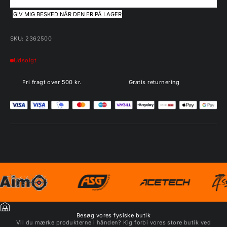
GIV MIG BESKED NÅR DEN ER PÅ LAGER
SKU: 2362500
Udsolgt
Fri fragt over 500 kr.
Gratis returnering
Besøg vores fysiske butik
Vil du mærke produkterne i hånden? Kig forbi vores store butik ved