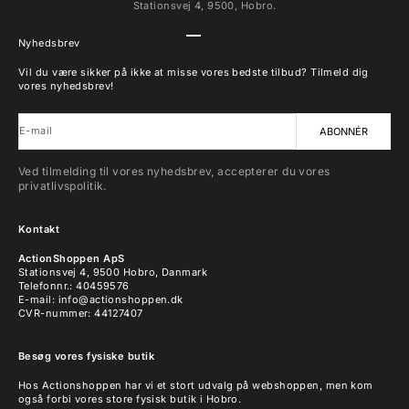
Stationsvej 4, 9500, Hobro.
Gå til element 1
Gå til element 2
Gå til element 3
Gå til element 4
Nyhedsbrev
Vil du være sikker på ikke at misse vores bedste tilbud? Tilmeld dig
vores nyhedsbrev!
E-mail
ABONNÉR
Ved tilmelding til vores nyhedsbrev, accepterer du vores
privatlivspolitik.
Kontakt
ActionShoppen ApS
Stationsvej 4, 9500 Hobro, Danmark
Telefonnr.: 40459576
E-mail:
info@actionshoppen.dk
CVR-nummer: 44127407
Besøg vores fysiske butik
Hos Actionshoppen har vi et stort udvalg på webshoppen, men kom
også forbi vores store fysisk butik i Hobro.