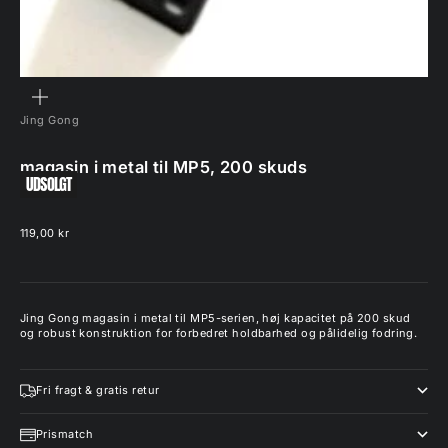
ZOOM
Jing Gong
magasin i metal til MP5, 200 skuds
UDSOLGT
Salgspris
119,00 kr
Jing Gong magasin i metal til MP5-serien, høj kapacitet på 200 skud
og robust konstruktion for forbedret holdbarhed og pålidelig fodring.
Fri fragt & gratis retur
Prismatch