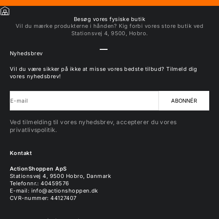
Besøg vores fysiske butik
Vil du mærke produkterne i hånden? Kig forbi vores store butik ved
Stationsvej 4, 9500, Hobro.
Gå til element 1
Gå til element 2
Gå til element 3
Gå til element 4
Nyhedsbrev
Vil du være sikker på ikke at misse vores bedste tilbud? Tilmeld dig
vores nyhedsbrev!
E-mail
ABONNÉR
Ved tilmelding til vores nyhedsbrev, accepterer du vores
privatlivspolitik.
Kontakt
ActionShoppen ApS
Stationsvej 4, 9500 Hobro, Danmark
Telefonnr.: 40459576
E-mail:
info@actionshoppen.dk
CVR-nummer: 44127407