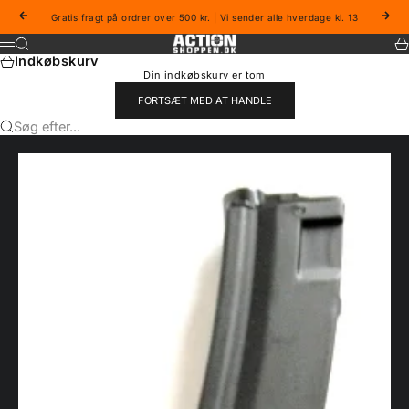
Spring til indhold
Forrige
Næs
Gratis fragt på ordrer over 500 kr. | Vi sender alle hverdage kl. 13
Actionshoppen
Søg
Ku
Menu
Indkøbskurv
Din indkøbskurv er tom
FORTSÆT MED AT HANDLE
Søg efter...