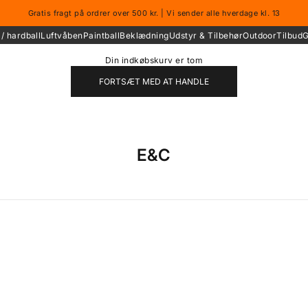
Gratis fragt på ordrer over 500 kr. | Vi sender alle hverdage kl. 13
/ hardball
Luftvåben
Paintball
Beklædning
Udstyr & Tilbehør
Outdoor
Tilbud
G
Din indkøbskurv er tom
FORTSÆT MED AT HANDLE
E&C