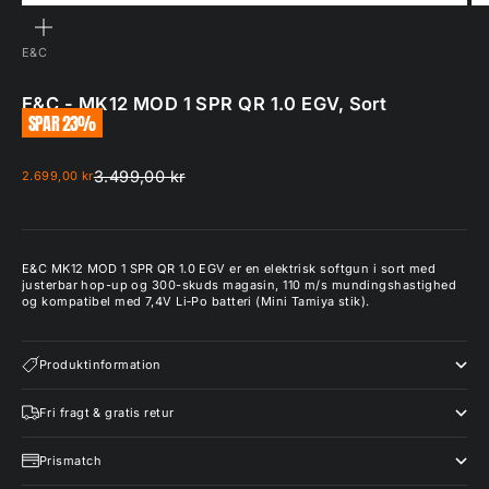
ZOOM
E&C
E&C - MK12 MOD 1 SPR QR 1.0 EGV, Sort
SPAR 23%
Normalpris
Salgspris
3.499,00 kr
2.699,00 kr
E&C MK12 MOD 1 SPR QR 1.0 EGV er en elektrisk softgun i sort med
justerbar hop-up og 300-skuds magasin, 110 m/s mundingshastighed
og kompatibel med 7,4V Li‑Po batteri (Mini Tamiya stik).
Produktinformation
Fri fragt & gratis retur
Prismatch