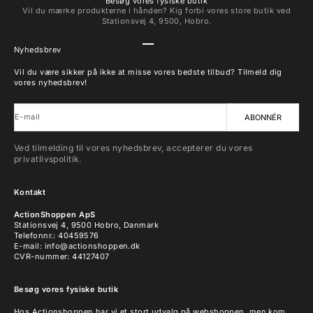
Besøg vores fysiske butik
Vil du mærke produkterne i hånden? Kig forbi vores store butik ved
Stationsvej 4, 9500, Hobro.
Gå til element 1
Gå til element 2
Gå til element 3
Gå til element 4
Nyhedsbrev
Vil du være sikker på ikke at misse vores bedste tilbud? Tilmeld dig
vores nyhedsbrev!
E-mail
ABONNÉR
Ved tilmelding til vores nyhedsbrev, accepterer du vores
privatlivspolitik.
Kontakt
ActionShoppen ApS
Stationsvej 4, 9500 Hobro, Danmark
Telefonnr.: 40459576
E-mail:
info@actionshoppen.dk
CVR-nummer: 44127407
Besøg vores fysiske butik
Hos Actionshoppen har vi et stort udvalg på webshoppen, men kom