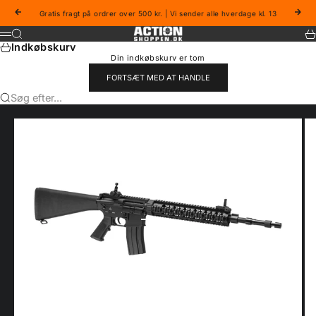
Spring til indhold
Forrige
Næs
Gratis fragt på ordrer over 500 kr. | Vi sender alle hverdage kl. 13
Actionshoppen
Søg
Ku
Menu
Indkøbskurv
Din indkøbskurv er tom
FORTSÆT MED AT HANDLE
Søg efter...
Gå til element 1
Gå til element 2
Gå til element 3
Gå til element 4
Gå til element 5